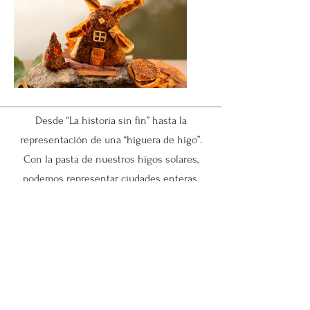
Desde “La historia sin fin” hasta la
representación de una “higuera de higo”.
Con la pasta de nuestros higos solares,
podemos representar ciudades enteras,
escenas emblemáticas de películas,
cuentos y leyendas y hasta una granja
biodinámica. El 90% de los
ingredientes/materiales provienen de
nuestro monte ecológico (en buena
cuenta, los higos, pero también las