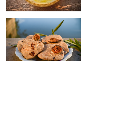
Trocknen und kochen mit der Sonne: Dank
der Verwendung der Solarenergie können
wir ganz autark Produkte wie den
Feigenkaffee oder den Feigenbaum-Balsam
weiterverarbeiten. Der Solarofen ist leicht
und kann problemlos transportiert werden.
Mit diesem Modell, das eine Temperatur