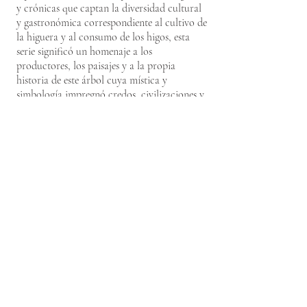
y crónicas que captan la diversidad cultural
y gastronómica correspondiente al cultivo de
la higuera y al consumo de los higos, esta
serie significó un homenaje a los
productores, los paisajes y a la propia
historia de este árbol cuya mística y
simbología impregnó credos, civilizaciones y
coyunturas históricas muy diversas.
Higuera de las Termópilas (Grecia) frente al